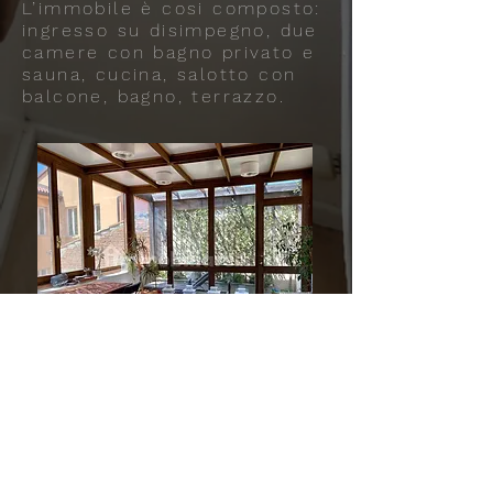
L’immobile è cosi composto:
ingresso su disimpegno, due
camere con bagno privato e
sauna, cucina, salotto con
balcone, bagno, terrazzo.
Trilocale ottimo stato, terzo
piano, Bologna
€ 2.500/mese