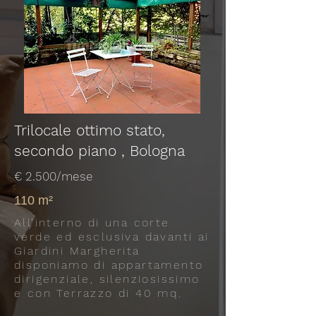
Trilocale ottimo stato,
secondo piano , Bologna
€ 2.500/mese
110 m²
All’interno di una corte
verde ed esclusiva davanti ai
Giardini Margherita
disponiamo di appartamento
dirigenziale, silenziosissimo
e con Terrazzo di 40 mq.