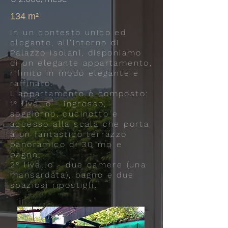
134 m²
In un contesto unico ed
elegante, all'interno di
Palazzo Isolani, disponiamo
di un elegante appartamento,
rifinito in modo elegante e
raffinato.
L'appartamento è composto:
1° livello - ingresso,
soggiorno, cucinotto e
accesso alla scala che porta
a un fantastico terrazzo
panoramico di 30 mq e
bagno;
2° livello - due camere (una
mansardata), bagno e due
spaziosi ripostigli.